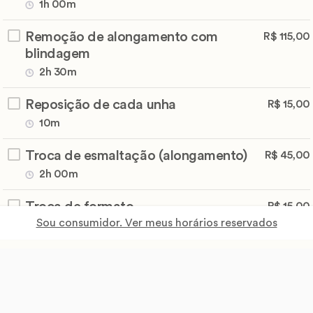
1h 00m
Remoção de alongamento com
R$ 115,00
blindagem
2h 30m
Reposição de cada unha
R$ 15,00
10m
Troca de esmaltação (alongamento)
R$ 45,00
2h 00m
Troca de formato
R$ 15,00
Sou consumidor. Ver meus horários reservados
01m
Unha Postiça de Luxo
Preço
no local
2h 00m
Unha postiça realista
R$ 55,00