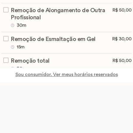
Remoção de Alongamento de Outra
R$ 50,00
Profissional
30m
Remoção de Esmaltação em Gel
R$ 30,00
15m
Remoção total
R$ 50,00
30m
Sou consumidor. Ver meus horários reservados
Reposição de cada unha
R$ 10,00
10m
Troca de formato
R$ 15,00
15m