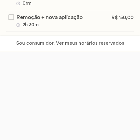
01m
Remoção + nova aplicação
R$ 150,00
2h 30m
Remoção de Alongamento de Outra
R$ 50,00
Sou consumidor. Ver meus horários reservados
Profissional
1h 00m
Remoção total
R$ 30,00
45m
Troca de esmaltação (alongamento)
R$ 40,00
1h 00m
Troca de formato
R$ 10,00
01m