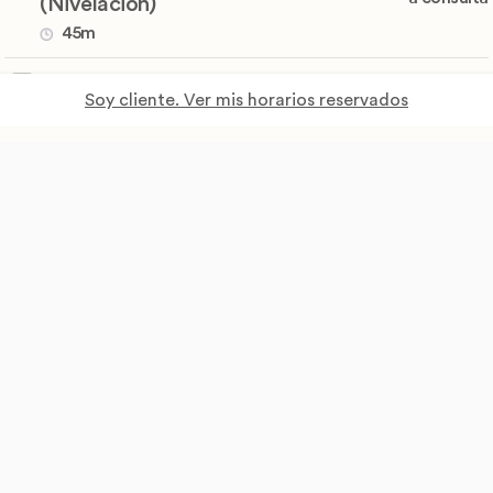
(Nivelación)
45m
Capping con Base Rubber y Diseño
Precio
Soy cliente. Ver mis horarios reservados
a consulta
45m
Capping en Poligel
Precio
a consulta
45m
Capping Expréss
Precio
a consulta
45m
Dip Powder (En Uñas naturales o Con
Precio
a consulta
Extensiones)
45m
Dipping + Manicura
Precio
a consulta
45m