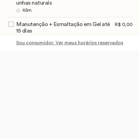
unhas naturais
45m
Manutenção + Esmaltação em Gel até
R$ 0,00
15 dias
45m
Sou consumidor. Ver meus horários reservados
Manutenção + Esmaltação em Gel até
R$ 0,00
21 dias
45m
Manutenção em gel + esmaltação
R$ 0,00
45m
Manutenção Outra Profissional
R$ 0,00
45m
Remoção + nova aplicação
R$ 0,00
45m