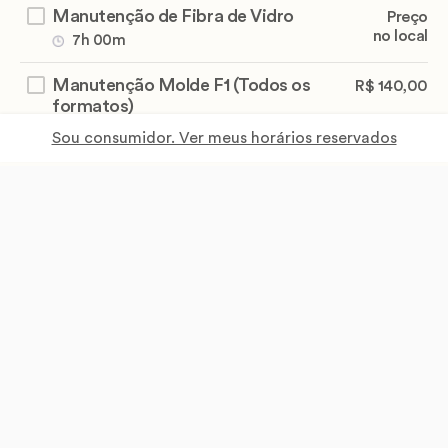
Manutenção de Fibra de Vidro
Preço
no local
7h 00m
Manutenção Molde F1 (Todos os
R$ 140,00
formatos)
2h 00m
Sou consumidor. Ver meus horários reservados
Mão
A partir de
R$ 40,00
1h 45m
Pé
A partir de
R$ 45,00
1h 00m
Pé e mão
A partir de
R$ 80,00
2h 00m
Remoção alongamento (todos)
A partir de
R$ 50,00
45m