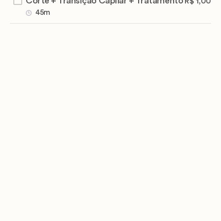
Corte + Transição Capilar + Tratamento
R$ 1,00
45m