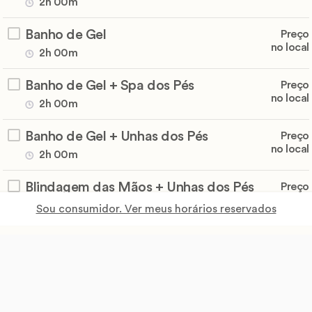
2h 00m
Banho de Gel
Preço
no local
2h 00m
Banho de Gel + Spa dos Pés
Preço
no local
2h 00m
Banho de Gel + Unhas dos Pés
Preço
no local
2h 00m
Blindagem das Mãos + Unhas dos Pés
Preço
no local
45m
Sou consumidor. Ver meus horários reservados
Blindagem de Gel Unhas das Mãos
Preço
no local
45m
Cutilagem apenas mão
Preço
no local
45m