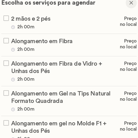
Escolha os serviços para agendar
2 mãos e 2 pés
Preço
no local
2h 00m
Alongamento em Fibra
Preço
no local
2h 00m
Alongamento em Fibra de Vidro +
Preço
no local
Unhas dos Pés
2h 00m
Alongamento em Gel na Tips Natural
Preço
no local
Formato Quadrada
2h 00m
Alongamento em gel no Molde F1 +
Preço
no local
Unhas dos Pés