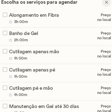
Escolha os serviços para agendar
Alongamento em Fibra
Preço
no local
3h 00m
Banho de Gel
Preço
no local
2h 00m
Cutilagem apenas mão
Preço
no local
1h 00m
Cutilagem apenas pé
Preço
no local
1h 00m
Cutilagem pé e mão
Preço
no local
1h 00m
Manutenção em Gel até 30 dias
Preço
no local