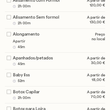
Alisamento com Formol
A partir de
120,00 €
2h 00m
Alisamento Sem formol
A partir de
130,00 €
2h 00m
Alongamento
Preço
no local
Apartir
45m
Apanhados/petados
A partir de
30,00 €
45m
Baby liss
A partir de
18,00 €
52m
Botox Capilar
A partir de
70,00 €
2h 00m
Botox para Loira
A partir de