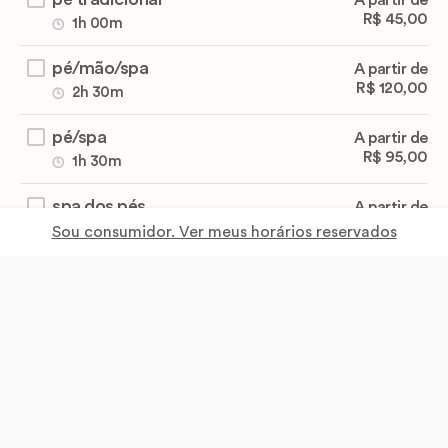
A partir de
R$ 45,00
1h 00m
pé/mão/spa
A partir de
R$ 120,00
2h 30m
pé/spa
A partir de
R$ 95,00
1h 30m
spa dos pés
A partir de
R$ 60,00
1h 00m
Sou consumidor. Ver meus horários reservados