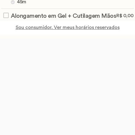
45m
Alongamento em Gel + Cutilagem Mãos
R$ 0,00
45m
Sou consumidor. Ver meus horários reservados
Alongamento em Gel + Cutilagem Mãos
R$ 0,00
e Pés
45m
Alongamento em gel + esmaltação
R$ 0,00
45m
Alongamento em Gel + Esmaltação em
R$ 0,00
Gel
45m
Alongamento em Gel + Unhas dos pés
R$ 0,00
com Esmaltação em Gel
45m